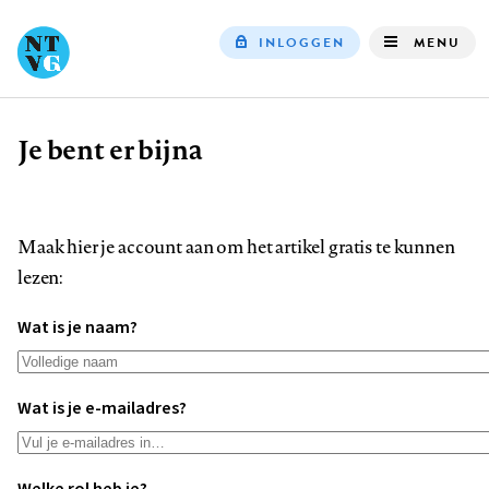
INLOGGEN
MENU
Top
navigation
Je bent er bijna
Kruimelpad
Maak hier je account aan om het artikel gratis te kunnen
lezen:
Wat is je naam?
Wat is je e-mailadres?