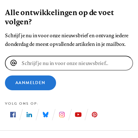
Alle ontwikkelingen op de voet
volgen?
Schrijf je nu in voor onze nieuwsbrief en ontvang iedere
donderdag de meest opvallende artikelen in je mailbox.
E-
mailadres
AANMELDEN
VOLG ONS OP
Volg
Volg
Volg
Volg
Volg
Volg
ons
ons
ons
ons
ons
ons