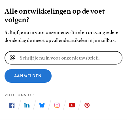
Alle ontwikkelingen op de voet
volgen?
Schrijf je nu in voor onze nieuwsbrief en ontvang iedere
donderdag de meest opvallende artikelen in je mailbox.
E-
mailadres
AANMELDEN
VOLG ONS OP
Volg
Volg
Volg
Volg
Volg
Volg
ons
ons
ons
ons
ons
ons