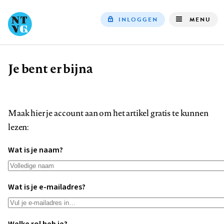
INLOGGEN
MENU
Top
navigation
Je bent er bijna
Kruimelpad
Maak hier je account aan om het artikel gratis te kunnen
lezen:
Wat is je naam?
Wat is je e-mailadres?