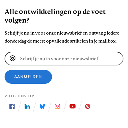
Alle ontwikkelingen op de voet
volgen?
Schrijf je nu in voor onze nieuwsbrief en ontvang iedere
donderdag de meest opvallende artikelen in je mailbox.
E-
mailadres
AANMELDEN
VOLG ONS OP
Volg
Volg
Volg
Volg
Volg
Volg
ons
ons
ons
ons
ons
ons