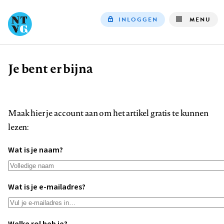
INLOGGEN
MENU
Top
navigation
Je bent er bijna
Kruimelpad
Maak hier je account aan om het artikel gratis te kunnen
lezen:
Wat is je naam?
Wat is je e-mailadres?