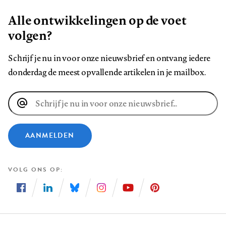
Alle ontwikkelingen op de voet
volgen?
Schrijf je nu in voor onze nieuwsbrief en ontvang iedere
donderdag de meest opvallende artikelen in je mailbox.
E-
mailadres
AANMELDEN
VOLG ONS OP
Volg
Volg
Volg
Volg
Volg
Volg
ons
ons
ons
ons
ons
ons