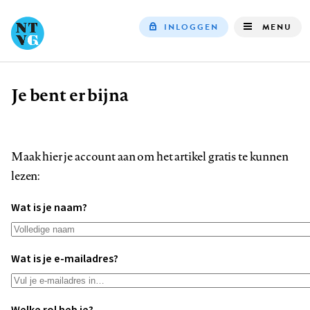
INLOGGEN
MENU
Top
navigation
Je bent er bijna
Kruimelpad
Maak hier je account aan om het artikel gratis te kunnen
lezen:
Wat is je naam?
Wat is je e-mailadres?