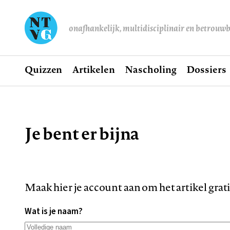
onafhankelijk, multidisciplinair en betrouw
Home
Quizzen
Artikelen
Nascholing
Dossiers
Hoofdnavigatie
Je bent er bijna
Kruimelpad
Maak hier je account aan om het artikel grat
Wat is je naam?