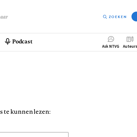
baar
ZOEKEN
Podcast
Compleme
Ask NTVG
Auteur
menu
is te kunnen lezen: