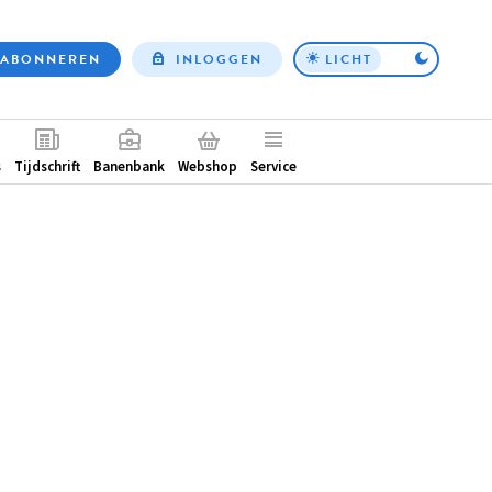
ABONNEREN
INLOGGEN
LICHT
Top
nav
ntair
s
Tijdschrift
Banenbank
Webshop
Service