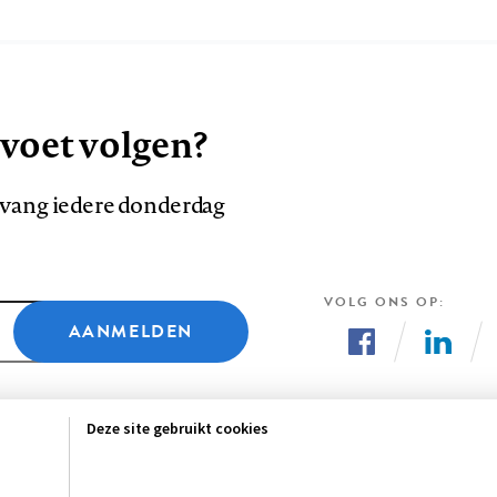
 voet volgen?
ntvang iedere donderdag
VOLG ONS OP
AANMELDEN
Volg
Volg
ons
ons
Deze site gebruikt cookies
op
op
Facebook
LinkedI