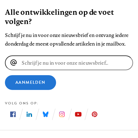
Alle ontwikkelingen op de voet
volgen?
Schrijf je nu in voor onze nieuwsbrief en ontvang iedere
donderdag de meest opvallende artikelen in je mailbox.
E-
mailadres
AANMELDEN
VOLG ONS OP
Volg
Volg
Volg
Volg
Volg
Volg
ons
ons
ons
ons
ons
ons