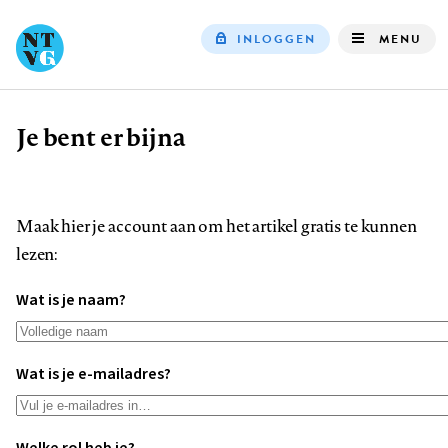
INLOGGEN
MENU
Top
navigation
Je bent er bijna
Kruimelpad
Maak hier je account aan om het artikel gratis te kunnen
lezen:
Wat is je naam?
Wat is je e-mailadres?