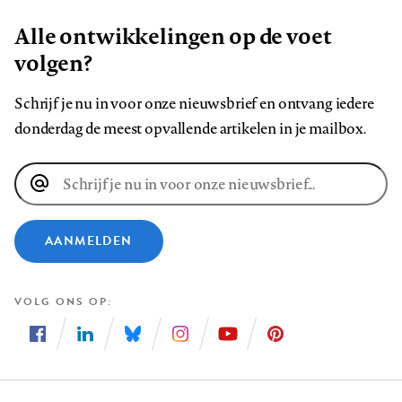
Alle ontwikkelingen op de voet
volgen?
Schrijf je nu in voor onze nieuwsbrief en ontvang iedere
donderdag de meest opvallende artikelen in je mailbox.
E-
mailadres
AANMELDEN
VOLG ONS OP
Volg
Volg
Volg
Volg
Volg
Volg
ons
ons
ons
ons
ons
ons