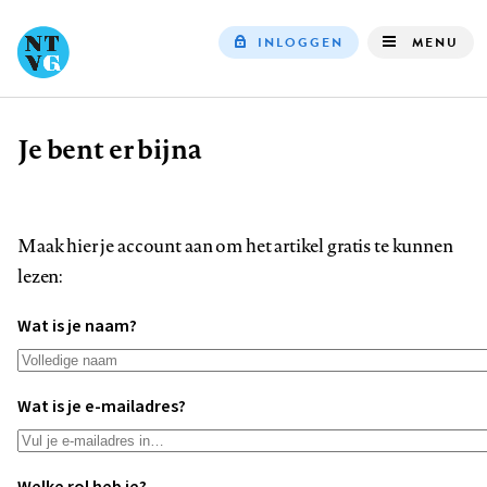
INLOGGEN
MENU
Top
navigation
Je bent er bijna
Kruimelpad
Maak hier je account aan om het artikel gratis te kunnen
lezen:
Wat is je naam?
Wat is je e-mailadres?