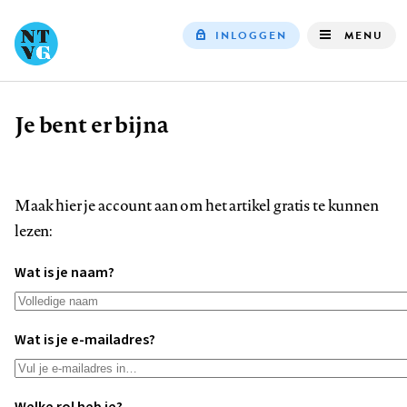
INLOGGEN
MENU
Top
navigation
Je bent er bijna
Kruimelpad
Maak hier je account aan om het artikel gratis te kunnen
lezen:
Wat is je naam?
Wat is je e-mailadres?