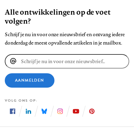
Alle ontwikkelingen op de voet
volgen?
Schrijf je nu in voor onze nieuwsbrief en ontvang iedere
donderdag de meest opvallende artikelen in je mailbox.
E-
mailadres
AANMELDEN
VOLG ONS OP
Volg
Volg
Volg
Volg
Volg
Volg
ons
ons
ons
ons
ons
ons