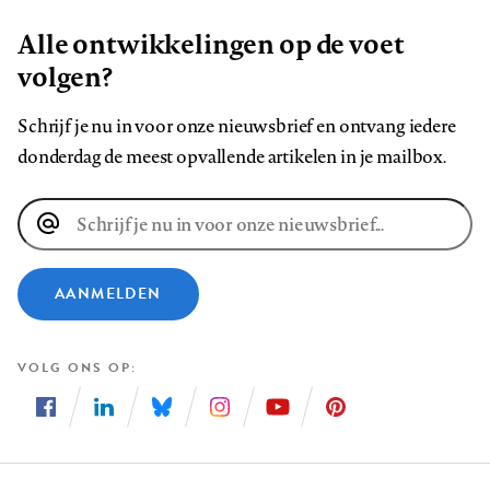
Alle ontwikkelingen op de voet
volgen?
Schrijf je nu in voor onze nieuwsbrief en ontvang iedere
donderdag de meest opvallende artikelen in je mailbox.
E-
mailadres
AANMELDEN
VOLG ONS OP
Volg
Volg
Volg
Volg
Volg
Volg
ons
ons
ons
ons
ons
ons