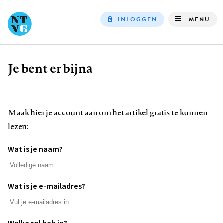
INLOGGEN
MENU
Top
navigation
Je bent er bijna
Kruimelpad
Maak hier je account aan om het artikel gratis te kunnen
lezen:
Wat is je naam?
Wat is je e-mailadres?