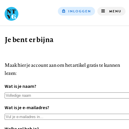
INLOGGEN
MENU
Top
navigation
Je bent er bijna
Kruimelpad
Maak hier je account aan om het artikel gratis te kunnen
lezen:
Wat is je naam?
Wat is je e-mailadres?