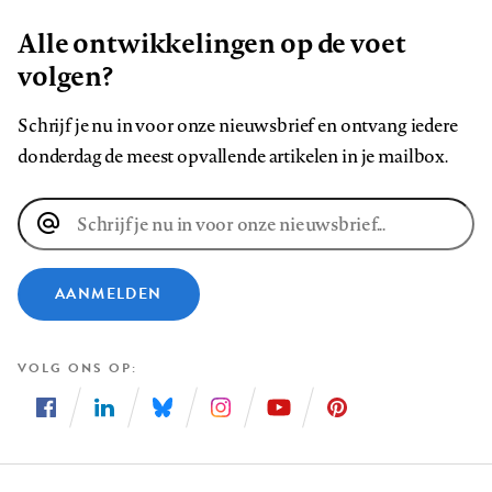
Alle ontwikkelingen op de voet
volgen?
Schrijf je nu in voor onze nieuwsbrief en ontvang iedere
donderdag de meest opvallende artikelen in je mailbox.
E-
mailadres
AANMELDEN
VOLG ONS OP
Volg
Volg
Volg
Volg
Volg
Volg
ons
ons
ons
ons
ons
ons