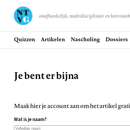
onafhankelijk, multidisciplinair en betrouw
Home
Quizzen
Artikelen
Nascholing
Dossiers
Hoofdnavigatie
Je bent er bijna
Kruimelpad
Maak hier je account aan om het artikel grat
Wat is je naam?