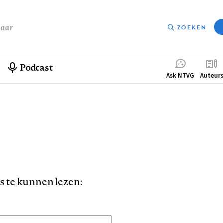
baar
ZOEKEN
Podcast
Compleme
Ask NTVG
Auteur
menu
is te kunnen lezen: