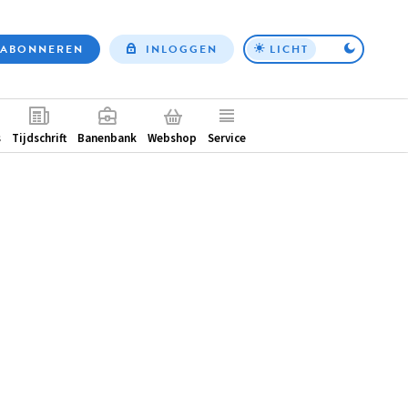
ABONNEREN
INLOGGEN
LICHT
Top
nav
ntair
s
Tijdschrift
Banenbank
Webshop
Service