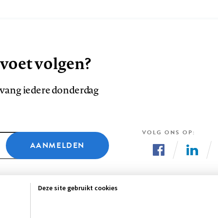
 voet volgen?
ntvang iedere donderdag
VOLG ONS OP
AANMELDEN
Volg
Volg
ons
ons
Deze site gebruikt cookies
op
op
Facebook
LinkedI