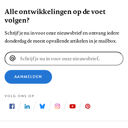
Alle ontwikkelingen op de voet
volgen?
Schrijf je nu in voor onze nieuwsbrief en ontvang iedere
donderdag de meest opvallende artikelen in je mailbox.
E-
mailadres
AANMELDEN
VOLG ONS OP
Volg
Volg
Volg
Volg
Volg
Volg
ons
ons
ons
ons
ons
ons