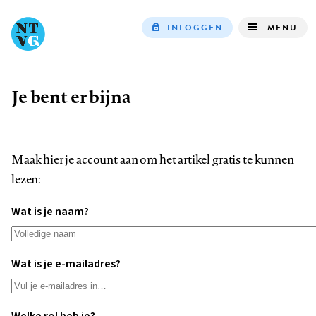
INLOGGEN
MENU
Top
navigation
Je bent er bijna
Kruimelpad
Maak hier je account aan om het artikel gratis te kunnen
lezen:
Wat is je naam?
Wat is je e-mailadres?