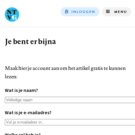
INLOGGEN
MENU
Top
navigation
Je bent er bijna
Kruimelpad
Maak hier je account aan om het artikel gratis te kunnen
lezen:
Wat is je naam?
Wat is je e-mailadres?