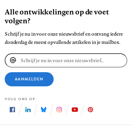
Alle ontwikkelingen op de voet
volgen?
Schrijf je nu in voor onze nieuwsbrief en ontvang iedere
donderdag de meest opvallende artikelen in je mailbox.
E-
mailadres
AANMELDEN
VOLG ONS OP
Volg
Volg
Volg
Volg
Volg
Volg
ons
ons
ons
ons
ons
ons