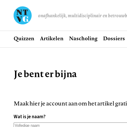
onafhankelijk, multidisciplinair en betrouw
Home
Quizzen
Artikelen
Nascholing
Dossiers
Hoofdnavigatie
Je bent er bijna
Kruimelpad
Maak hier je account aan om het artikel grat
Wat is je naam?