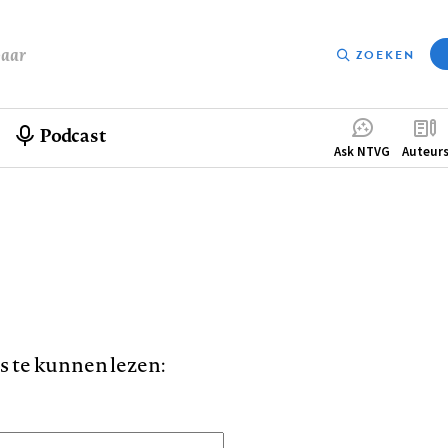
baar
ZOEKEN
Podcast
Compleme
Ask NTVG
Auteur
menu
is te kunnen lezen: