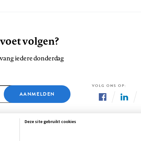
 voet volgen?
ntvang iedere donderdag
VOLG ONS OP
AANMELDEN
Volg
Volg
ons
ons
Deze site gebruikt cookies
op
op
Facebook
LinkedI