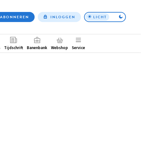
ABONNEREN
INLOGGEN
LICHT
Top
nav
ntair
s
Tijdschrift
Banenbank
Webshop
Service