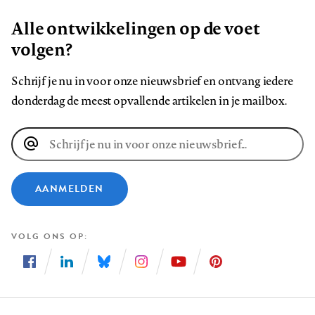
Alle ontwikkelingen op de voet
volgen?
Schrijf je nu in voor onze nieuwsbrief en ontvang iedere
donderdag de meest opvallende artikelen in je mailbox.
E-
mailadres
AANMELDEN
VOLG ONS OP
Volg
Volg
Volg
Volg
Volg
Volg
ons
ons
ons
ons
ons
ons