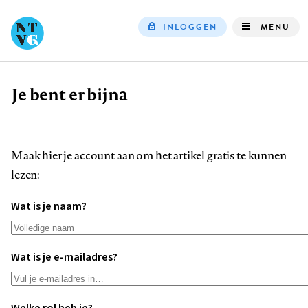
INLOGGEN
MENU
Top
navigation
Je bent er bijna
Kruimelpad
Maak hier je account aan om het artikel gratis te kunnen
lezen:
Wat is je naam?
Wat is je e-mailadres?