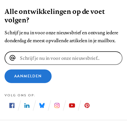
Alle ontwikkelingen op de voet
volgen?
Schrijf je nu in voor onze nieuwsbrief en ontvang iedere
donderdag de meest opvallende artikelen in je mailbox.
E-
mailadres
AANMELDEN
VOLG ONS OP
Volg
Volg
Volg
Volg
Volg
Volg
ons
ons
ons
ons
ons
ons