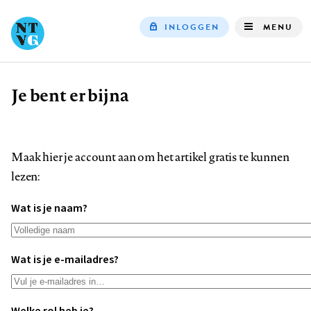
INLOGGEN
MENU
Top
navigation
Je bent er bijna
Kruimelpad
Maak hier je account aan om het artikel gratis te kunnen
lezen:
Wat is je naam?
Wat is je e-mailadres?