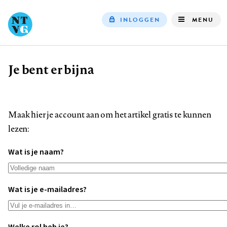
INLOGGEN
MENU
Top
navigation
Je bent er bijna
Kruimelpad
Maak hier je account aan om het artikel gratis te kunnen
lezen:
Wat is je naam?
Wat is je e-mailadres?