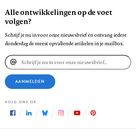
Alle ontwikkelingen op de voet
volgen?
Schrijf je nu in voor onze nieuwsbrief en ontvang iedere
donderdag de meest opvallende artikelen in je mailbox.
E-
mailadres
AANMELDEN
VOLG ONS OP
Volg
Volg
Volg
Volg
Volg
Volg
ons
ons
ons
ons
ons
ons