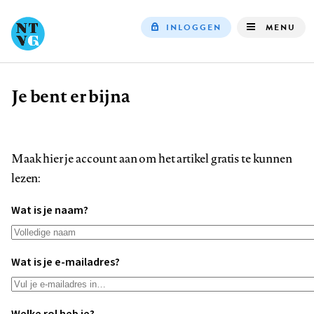
INLOGGEN
MENU
Top
navigation
Je bent er bijna
Kruimelpad
Maak hier je account aan om het artikel gratis te kunnen
lezen:
Wat is je naam?
Wat is je e-mailadres?