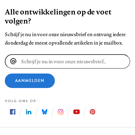
Alle ontwikkelingen op de voet
volgen?
Schrijf je nu in voor onze nieuwsbrief en ontvang iedere
donderdag de meest opvallende artikelen in je mailbox.
E-
mailadres
AANMELDEN
VOLG ONS OP
Volg
Volg
Volg
Volg
Volg
Volg
ons
ons
ons
ons
ons
ons