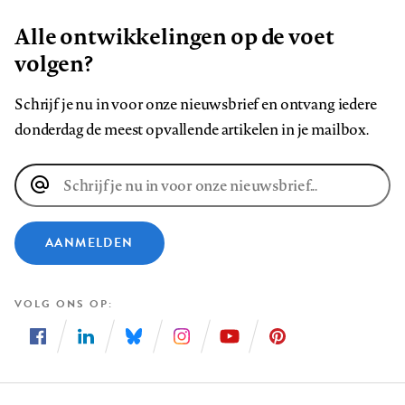
Alle ontwikkelingen op de voet
volgen?
Schrijf je nu in voor onze nieuwsbrief en ontvang iedere
donderdag de meest opvallende artikelen in je mailbox.
E-
mailadres
AANMELDEN
VOLG ONS OP
Volg
Volg
Volg
Volg
Volg
Volg
ons
ons
ons
ons
ons
ons