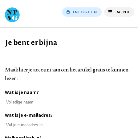
INLOGGEN
MENU
Top
navigation
Je bent er bijna
Kruimelpad
Maak hier je account aan om het artikel gratis te kunnen
lezen:
Wat is je naam?
Wat is je e-mailadres?