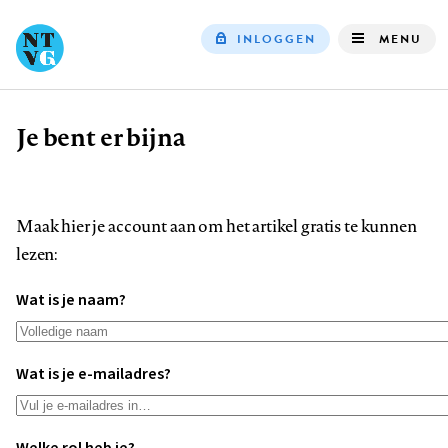
INLOGGEN
MENU
Top
navigation
Je bent er bijna
Kruimelpad
Maak hier je account aan om het artikel gratis te kunnen
lezen:
Wat is je naam?
Wat is je e-mailadres?