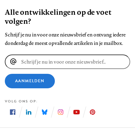
Alle ontwikkelingen op de voet
volgen?
Schrijf je nu in voor onze nieuwsbrief en ontvang iedere
donderdag de meest opvallende artikelen in je mailbox.
E-
mailadres
AANMELDEN
VOLG ONS OP
Volg
Volg
Volg
Volg
Volg
Volg
ons
ons
ons
ons
ons
ons