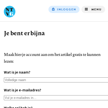
INLOGGEN
MENU
Top
navigation
Je bent er bijna
Kruimelpad
Maak hier je account aan om het artikel gratis te kunnen
lezen:
Wat is je naam?
Wat is je e-mailadres?