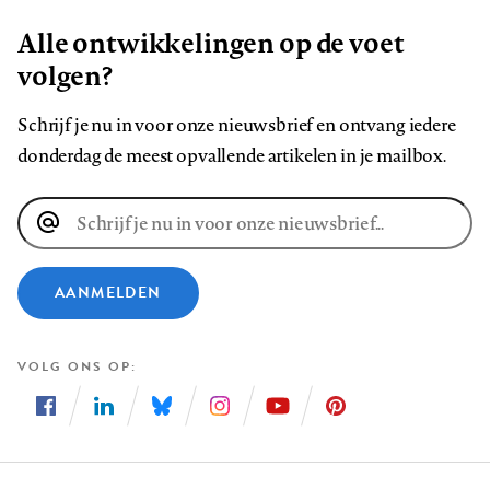
Alle ontwikkelingen op de voet
volgen?
Schrijf je nu in voor onze nieuwsbrief en ontvang iedere
donderdag de meest opvallende artikelen in je mailbox.
E-
mailadres
AANMELDEN
VOLG ONS OP
Volg
Volg
Volg
Volg
Volg
Volg
ons
ons
ons
ons
ons
ons