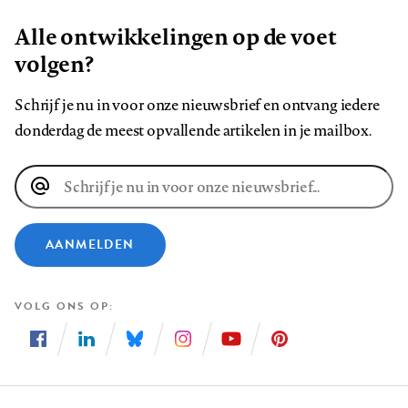
Alle ontwikkelingen op de voet
volgen?
Schrijf je nu in voor onze nieuwsbrief en ontvang iedere
donderdag de meest opvallende artikelen in je mailbox.
E-
mailadres
AANMELDEN
VOLG ONS OP
Volg
Volg
Volg
Volg
Volg
Volg
ons
ons
ons
ons
ons
ons