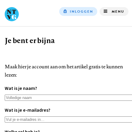
INLOGGEN
MENU
Top
navigation
Je bent er bijna
Kruimelpad
Maak hier je account aan om het artikel gratis te kunnen
lezen:
Wat is je naam?
Wat is je e-mailadres?