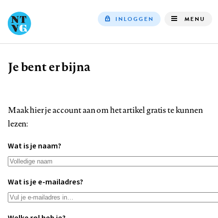
INLOGGEN
MENU
Top
navigation
Je bent er bijna
Kruimelpad
Maak hier je account aan om het artikel gratis te kunnen
lezen:
Wat is je naam?
Wat is je e-mailadres?