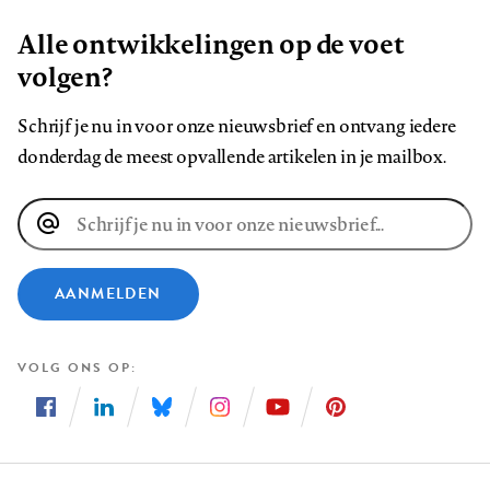
Alle ontwikkelingen op de voet
volgen?
Schrijf je nu in voor onze nieuwsbrief en ontvang iedere
donderdag de meest opvallende artikelen in je mailbox.
E-
mailadres
AANMELDEN
VOLG ONS OP
Volg
Volg
Volg
Volg
Volg
Volg
ons
ons
ons
ons
ons
ons