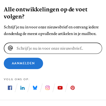
Alle ontwikkelingen op de voet
volgen?
Schrijf je nu in voor onze nieuwsbrief en ontvang iedere
donderdag de meest opvallende artikelen in je mailbox.
E-
mailadres
AANMELDEN
VOLG ONS OP
Volg
Volg
Volg
Volg
Volg
Volg
ons
ons
ons
ons
ons
ons