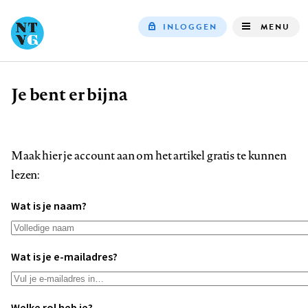
INLOGGEN
MENU
Top
navigation
Je bent er bijna
Kruimelpad
Maak hier je account aan om het artikel gratis te kunnen
lezen:
Wat is je naam?
Wat is je e-mailadres?