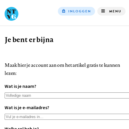
INLOGGEN
MENU
Top
navigation
Je bent er bijna
Kruimelpad
Maak hier je account aan om het artikel gratis te kunnen
lezen:
Wat is je naam?
Wat is je e-mailadres?