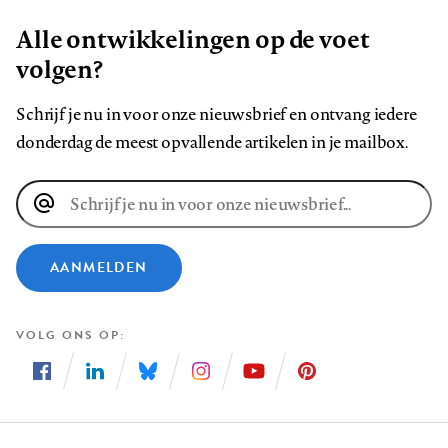
Alle ontwikkelingen op de voet
volgen?
Schrijf je nu in voor onze nieuwsbrief en ontvang iedere
donderdag de meest opvallende artikelen in je mailbox.
E-
mailadres
AANMELDEN
VOLG ONS OP
Volg
Volg
Volg
Volg
Volg
Volg
ons
ons
ons
ons
ons
ons