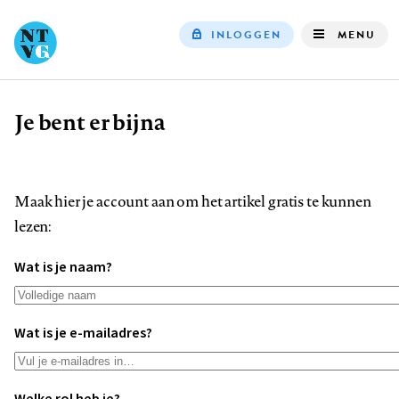
INLOGGEN
MENU
Top
navigation
Je bent er bijna
Kruimelpad
Maak hier je account aan om het artikel gratis te kunnen
lezen:
Wat is je naam?
Wat is je e-mailadres?