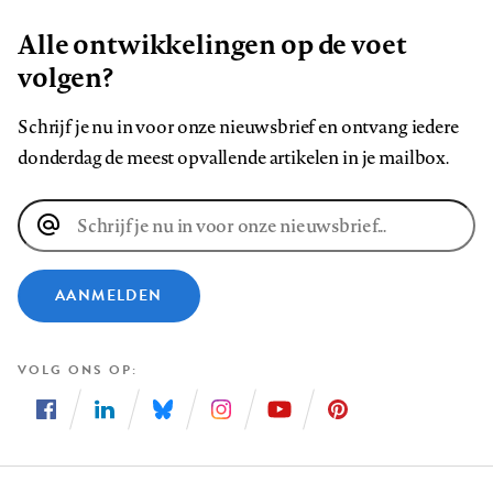
Alle ontwikkelingen op de voet
volgen?
Schrijf je nu in voor onze nieuwsbrief en ontvang iedere
donderdag de meest opvallende artikelen in je mailbox.
E-
mailadres
AANMELDEN
VOLG ONS OP
Volg
Volg
Volg
Volg
Volg
Volg
ons
ons
ons
ons
ons
ons