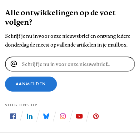
Alle ontwikkelingen op de voet
volgen?
Schrijf je nu in voor onze nieuwsbrief en ontvang iedere
donderdag de meest opvallende artikelen in je mailbox.
E-
mailadres
AANMELDEN
VOLG ONS OP
Volg
Volg
Volg
Volg
Volg
Volg
ons
ons
ons
ons
ons
ons