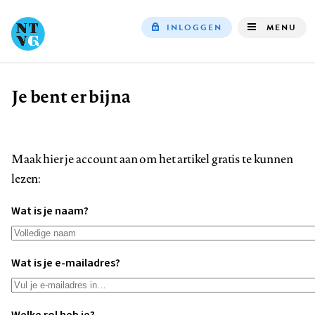
INLOGGEN
MENU
Top
navigation
Je bent er bijna
Kruimelpad
Maak hier je account aan om het artikel gratis te kunnen
lezen:
Wat is je naam?
Wat is je e-mailadres?