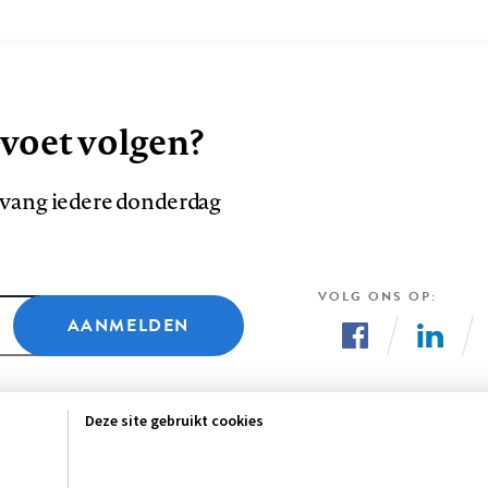
 voet volgen?
ntvang iedere donderdag
VOLG ONS OP
AANMELDEN
Volg
Volg
ons
ons
Deze site gebruikt cookies
op
op
Facebook
LinkedI