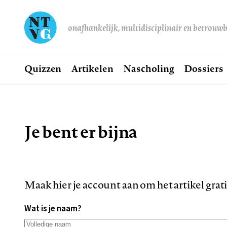
onafhankelijk, multidisciplinair en betrouw
Home
Quizzen
Artikelen
Nascholing
Dossiers
Hoofdnavigatie
Je bent er bijna
Kruimelpad
Maak hier je account aan om het artikel grat
Wat is je naam?