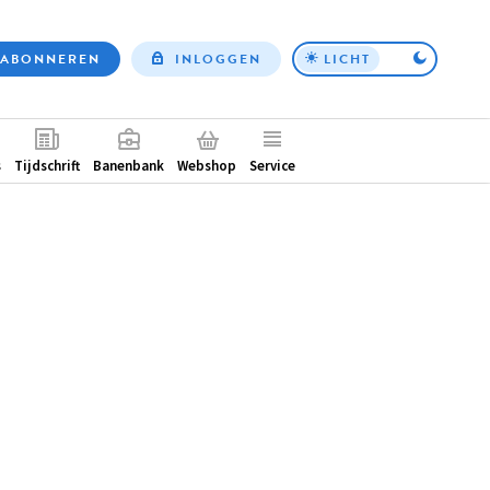
ABONNEREN
INLOGGEN
LICHT
Top
nav
ntair
s
Tijdschrift
Banenbank
Webshop
Service