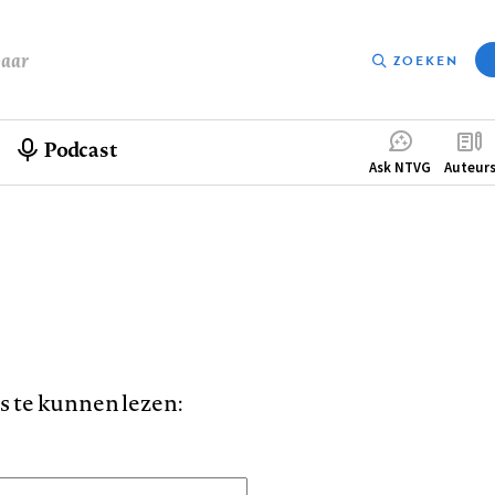
baar
ZOEKEN
Podcast
Compleme
Ask NTVG
Auteur
menu
is te kunnen lezen: