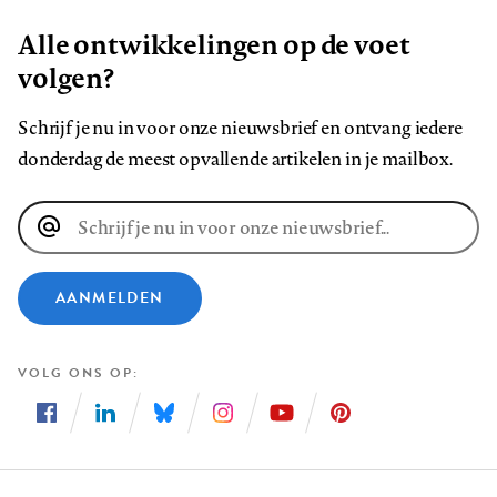
Alle ontwikkelingen op de voet
volgen?
Schrijf je nu in voor onze nieuwsbrief en ontvang iedere
donderdag de meest opvallende artikelen in je mailbox.
E-
mailadres
AANMELDEN
VOLG ONS OP
Volg
Volg
Volg
Volg
Volg
Volg
ons
ons
ons
ons
ons
ons