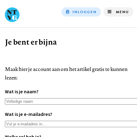
INLOGGEN
MENU
Top
navigation
Je bent er bijna
Kruimelpad
Maak hier je account aan om het artikel gratis te kunnen
lezen:
Wat is je naam?
Wat is je e-mailadres?