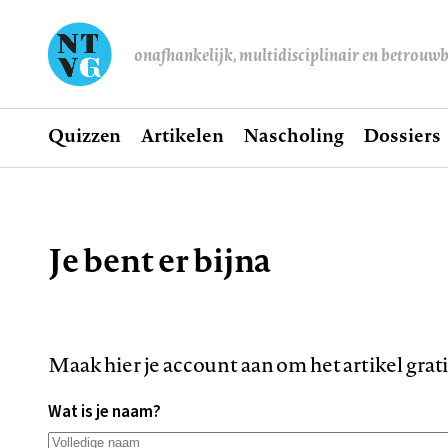
onafhankelijk, multidisciplinair en betrouw
Home
Quizzen
Artikelen
Nascholing
Dossiers
Hoofdnavigatie
Je bent er bijna
Kruimelpad
Maak hier je account aan om het artikel grat
Wat is je naam?