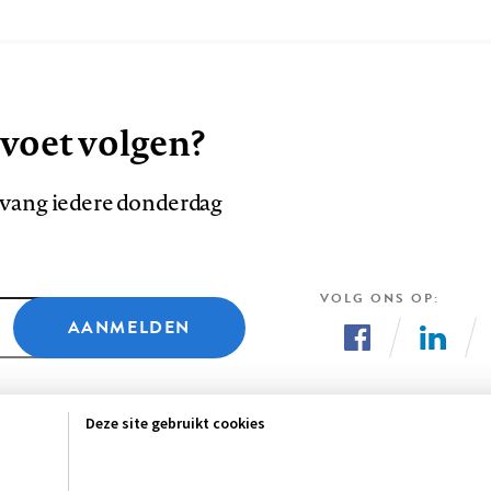
 voet volgen?
ntvang iedere donderdag
VOLG ONS OP
AANMELDEN
Volg
Volg
ons
ons
Deze site gebruikt cookies
op
op
Facebook
LinkedI