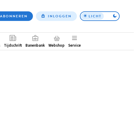
ABONNEREN
INLOGGEN
LICHT
Top
nav
ntair
s
Tijdschrift
Banenbank
Webshop
Service