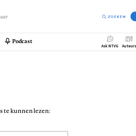
baar
ZOEKEN
Podcast
Compleme
Ask NTVG
Auteur
menu
is te kunnen lezen: