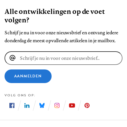
Alle ontwikkelingen op de voet
volgen?
Schrijf je nu in voor onze nieuwsbrief en ontvang iedere
donderdag de meest opvallende artikelen in je mailbox.
E-
mailadres
AANMELDEN
VOLG ONS OP
Volg
Volg
Volg
Volg
Volg
Volg
ons
ons
ons
ons
ons
ons