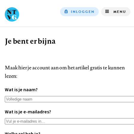
INLOGGEN
MENU
Top
navigation
Je bent er bijna
Kruimelpad
Maak hier je account aan om het artikel gratis te kunnen
lezen:
Wat is je naam?
Wat is je e-mailadres?