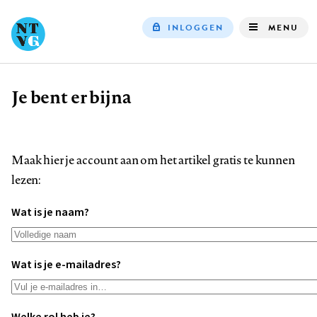
INLOGGEN
MENU
Top
navigation
Je bent er bijna
Kruimelpad
Maak hier je account aan om het artikel gratis te kunnen
lezen:
Wat is je naam?
Wat is je e-mailadres?