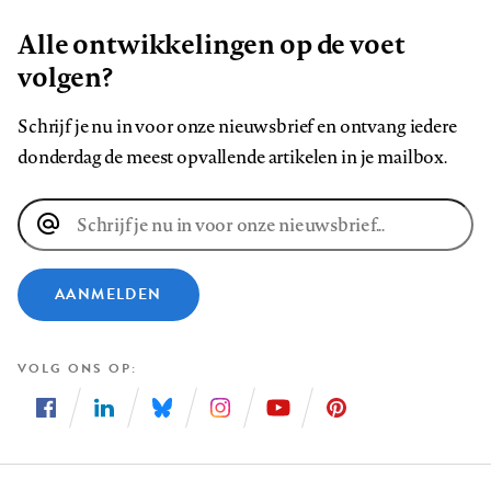
Alle ontwikkelingen op de voet
volgen?
Schrijf je nu in voor onze nieuwsbrief en ontvang iedere
donderdag de meest opvallende artikelen in je mailbox.
E-
mailadres
AANMELDEN
VOLG ONS OP
Volg
Volg
Volg
Volg
Volg
Volg
ons
ons
ons
ons
ons
ons