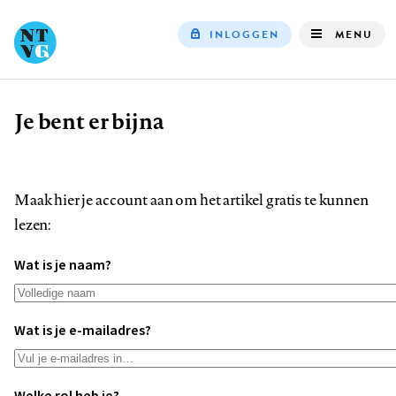
INLOGGEN
MENU
Top
navigation
Je bent er bijna
Kruimelpad
Maak hier je account aan om het artikel gratis te kunnen
lezen:
Wat is je naam?
Wat is je e-mailadres?