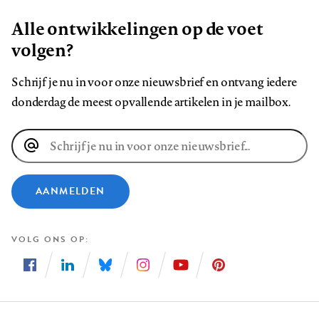
Alle ontwikkelingen op de voet
volgen?
Schrijf je nu in voor onze nieuwsbrief en ontvang iedere
donderdag de meest opvallende artikelen in je mailbox.
E-
mailadres
AANMELDEN
VOLG ONS OP
Volg
Volg
Volg
Volg
Volg
Volg
ons
ons
ons
ons
ons
ons