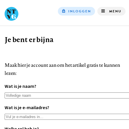
INLOGGEN
MENU
Top
navigation
Je bent er bijna
Kruimelpad
Maak hier je account aan om het artikel gratis te kunnen
lezen:
Wat is je naam?
Wat is je e-mailadres?