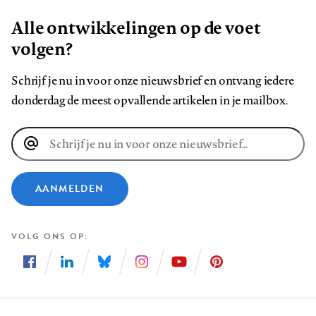
Alle ontwikkelingen op de voet
volgen?
Schrijf je nu in voor onze nieuwsbrief en ontvang iedere
donderdag de meest opvallende artikelen in je mailbox.
E-
mailadres
AANMELDEN
VOLG ONS OP
Volg
Volg
Volg
Volg
Volg
Volg
ons
ons
ons
ons
ons
ons