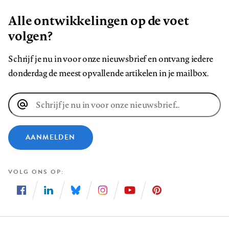
Alle ontwikkelingen op de voet
volgen?
Schrijf je nu in voor onze nieuwsbrief en ontvang iedere
donderdag de meest opvallende artikelen in je mailbox.
E-
mailadres
AANMELDEN
VOLG ONS OP
Volg
Volg
Volg
Volg
Volg
Volg
ons
ons
ons
ons
ons
ons