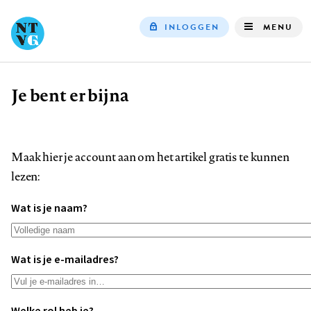
INLOGGEN
MENU
Top
navigation
Je bent er bijna
Kruimelpad
Maak hier je account aan om het artikel gratis te kunnen
lezen:
Wat is je naam?
Wat is je e-mailadres?