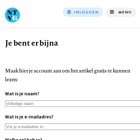
INLOGGEN
MENU
Top
navigation
Je bent er bijna
Kruimelpad
Maak hier je account aan om het artikel gratis te kunnen
lezen:
Wat is je naam?
Wat is je e-mailadres?