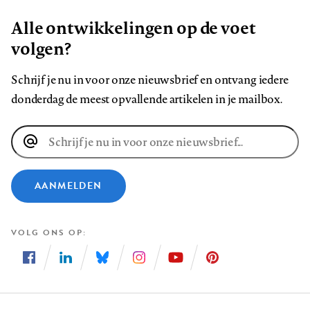
Alle ontwikkelingen op de voet
volgen?
Schrijf je nu in voor onze nieuwsbrief en ontvang iedere
donderdag de meest opvallende artikelen in je mailbox.
E-
mailadres
AANMELDEN
VOLG ONS OP
Volg
Volg
Volg
Volg
Volg
Volg
ons
ons
ons
ons
ons
ons