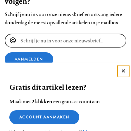
volgen?
Schrijf je nu in voor onze nieuwsbrief en ontvang iedere
donderdag de meest opvallende artikelen in je mailbox.
E-
mailadres
AANMELDEN
Deze site gebruikt cookies
VOLG ONS OP
Gratis dit artikel lezen?
Zie onze cookie policy
ACCEPTEER AANBEVOLEN INSTELLINGEN
Volg
Volg
Volg
Volg
Volg
Volg
2 klikken
Maak met
een gratis account aan
ons
ons
ons
ons
ons
ons
Functionele cookies
op
op
op
op
op
op
Contact
Colofon
Disclaimer
Privacy
About us
ACCOUNT AANMAKEN
Medische vragen verdienen
Sluiten
Footer
Analytische cookies
Facebook
LinkedIn
Bluesky
Instagram
YouTube
Pinterest
betrouwbare antwoorden