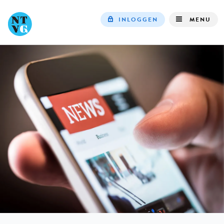
INLOGGEN
MENU
Top
navigation
IN