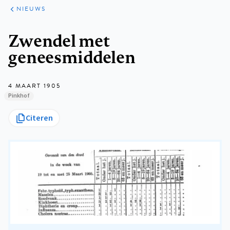
ARTIKELEN
HET
NIEUWS
KORT
Kruimelpad
Zwendel met
geneesmiddelen
4 MAART 1905
Pinkhof
Citeren