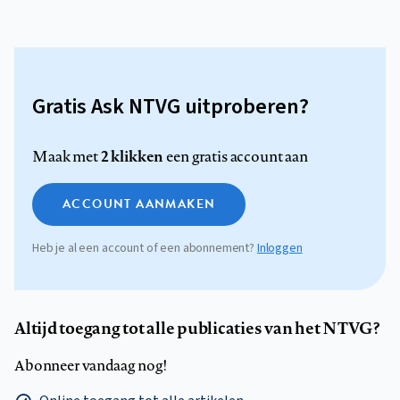
Gratis Ask NTVG uitproberen?
2 klikken
Maak met
een gratis account aan
ACCOUNT AANMAKEN
Heb je al een account of een abonnement?
Inloggen
Altijd toegang tot alle publicaties van het NTVG?
Abonneer vandaag nog!