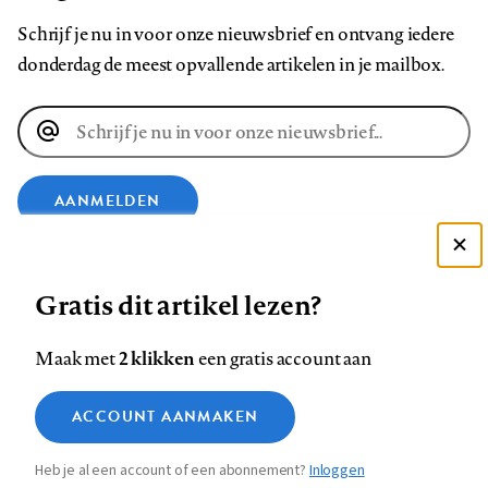
Schrijf je nu in voor onze nieuwsbrief en ontvang iedere
donderdag de meest opvallende artikelen in je mailbox.
E-
mailadres
AANMELDEN
Deze site gebruikt cookies
VOLG ONS OP
Gratis dit artikel lezen?
Zie onze cookie policy
ACCEPTEER AANBEVOLEN INSTELLINGEN
Volg
Volg
Volg
Volg
Volg
Volg
2 klikken
Maak met
een gratis account aan
ons
ons
ons
ons
ons
ons
Functionele cookies
op
op
op
op
op
op
Contact
Colofon
Disclaimer
Privacy
About us
ACCOUNT AANMAKEN
Medische vragen verdienen
Sluiten
Footer
Analytische cookies
Facebook
LinkedIn
Bluesky
Instagram
YouTube
Pinterest
betrouwbare antwoorden
Heb je al een account of een abonnement?
Inloggen
Marketing cookies