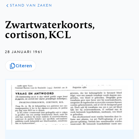
KLINISCHE
ARTIKELEN
PRAKTIJK
STAND VAN ZAKEN
Kruimelpad
Zwartwaterkoorts,
cortison, KCL
28 JANUARI 1961
Citeren