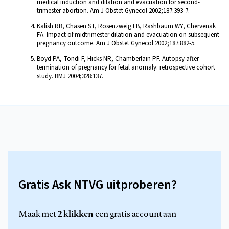
medical induction and dilation and evacuation for second-
trimester abortion. Am J Obstet Gynecol 2002;187:393-7.
Kalish RB, Chasen ST, Rosenzweig LB, Rashbaum WY, Chervenak
FA. Impact of midtrimester dilation and evacuation on subsequent
pregnancy outcome. Am J Obstet Gynecol 2002;187:882-5.
Boyd PA, Tondi F, Hicks NR, Chamberlain PF. Autopsy after
termination of pregnancy for fetal anomaly: retrospective cohort
study. BMJ 2004;328:137.
Gratis Ask NTVG uitproberen?
2 klikken
Maak met
een gratis account aan