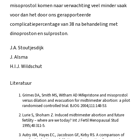
misoprostol komen naar verwachting veel minder vaak
voor dan het door ons gerapporteerde
complicatiepercentage van 38 na behandeling met
dinoproston en sulproston.
J.A. Stoutjesdijk
J. Alsma
H.I.J. Wildschut
Literatuur
Grimes DA, Smith MS, Witham AD Mifepristone and misoprostol
versus dilation and evacuation for midtrimester abortion: a pilot
randomised controlled trial. BJOG 2004;111:148-53.
Lurie S, Shoham Z. Induced midtrimester abortion and future
fertility – where are we today? Int J Fertil Menopausal Stud
1995;40:311-5.
Autry AM, Hayes EC, Jacobson GF, Kirby RS. A comparison of