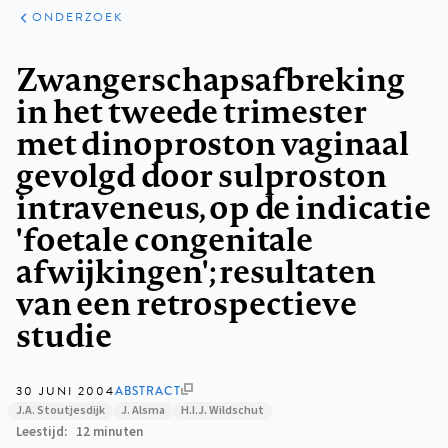
ARTIKELEN
ONDERZOEK
ONDERZOEK
Kruimelpad
Zwangerschapsafbreking
in het tweede trimester
met dinoproston vaginaal
gevolgd door sulproston
intraveneus, op de indicatie
'foetale congenitale
afwijkingen'; resultaten
van een retrospectieve
studie
30 JUNI 2004
ABSTRACT
J.A. Stoutjesdijk
J. Alsma
H.I.J. Wildschut
Leestijd
12 minuten