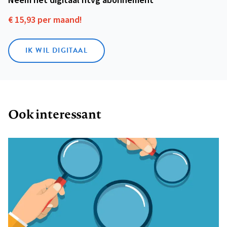
Neem het digitaal ntvg abonnement
€ 15,93 per maand!
IK WIL DIGITAAL
Ook interessant