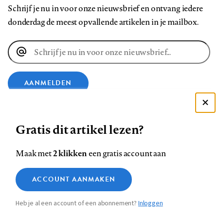
Schrijf je nu in voor onze nieuwsbrief en ontvang iedere
donderdag de meest opvallende artikelen in je mailbox.
E-
mailadres
AANMELDEN
Deze site gebruikt cookies
VOLG ONS OP
Gratis dit artikel lezen?
Zie onze cookie policy
ACCEPTEER AANBEVOLEN INSTELLINGEN
Volg
Volg
Volg
Volg
Volg
Volg
2 klikken
Maak met
een gratis account aan
ons
ons
ons
ons
ons
ons
Functionele cookies
op
op
op
op
op
op
Contact
Colofon
Disclaimer
Privacy
About us
ACCOUNT AANMAKEN
Medische vragen verdienen
Sluiten
Footer
Analytische cookies
Facebook
LinkedIn
Bluesky
Instagram
YouTube
Pinterest
betrouwbare antwoorden
Heb je al een account of een abonnement?
Inloggen
Marketing cookies
navigation
STEL ZE NU AAN ASK NTVG