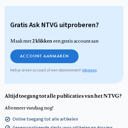
Gratis Ask NTVG uitproberen?
2 klikken
Maak met
een gratis account aan
ACCOUNT AANMAKEN
Heb je al een account of een abonnement?
Inloggen
Altijd toegang tot alle publicaties van het NTVG?
Abonneer vandaag nog!
Online toegang tot alle artikelen
Gepersonaliseerde alerts voor artikelen en dossiers