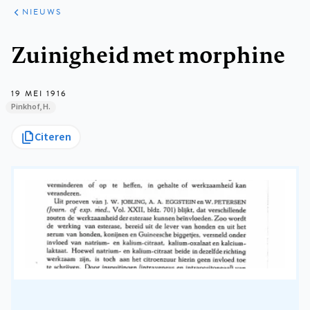
ARTIKELEN
HET
NIEUWS
KORT
Kruimelpad
Zuinigheid met morphine
19 MEI 1916
Pinkhof, H.
Citeren