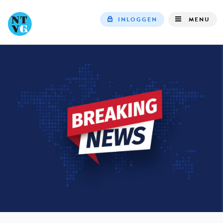
INLOGGEN
MENU
Top
navigation
IN