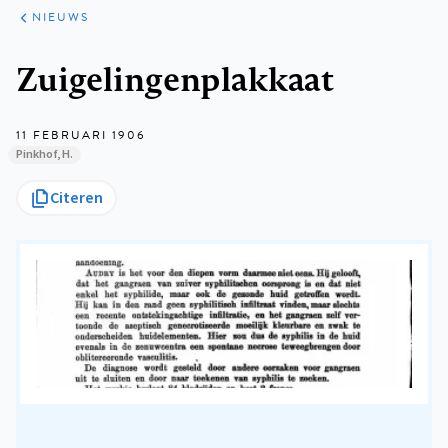
ARTIKELEN
HET
NIEUWS
KORT
Kruimelpad
Zuigelingenplakkaat
11 FEBRUARI 1906
Pinkhof, H.
Citeren