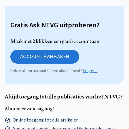
Gratis Ask NTVG uitproberen?
2 klikken
Maak met
een gratis account aan
ACCOUNT AANMAKEN
Heb je al een account of een abonnement?
Inloggen
Altijd toegang tot alle publicaties van het NTVG?
Abonneer vandaag nog!
Online toegang tot alle artikelen
Gepersonaliseerde alerts voor artikelen en dossiers