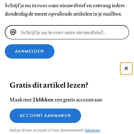
Schrijf je nu in voor onze nieuwsbrief en ontvang iedere
donderdag de meest opvallende artikelen in je mailbox.
E-
mailadres
AANMELDEN
VOLG ONS OP
Deze site gebruikt cookies
Gratis dit artikel lezen?
Zie onze cookie policy
Volg
Volg
Volg
Volg
Volg
Volg
ACCEPTEER AANBEVOLEN INSTELLINGEN
ons
ons
2 klikken
ons
ons
ons
ons
Maak met
een gratis account aan
op
op
op
op
op
op
Contact
Colofon
Disclaimer
Privacy
About us
Functionele cookies
Footer
ACCOUNT AANMAKEN
Facebook
LinkedIn
Bluesky
Instagram
YouTube
Pinterest
Medische vragen verdienen
Sluiten
Analytische cookies
betrouwbare antwoorden
navigation
Heb je al een account of een abonnement?
Inloggen
Marketing cookies