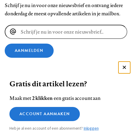
Schrijf je nu in voor onze nieuwsbrief en ontvang iedere
donderdag de meest opvallende artikelen in je mailbox.
E-
mailadres
AANMELDEN
VOLG ONS OP
Deze site gebruikt cookies
Gratis dit artikel lezen?
Zie onze cookie policy
Volg
Volg
Volg
Volg
Volg
Volg
ACCEPTEER AANBEVOLEN INSTELLINGEN
ons
ons
2 klikken
ons
ons
ons
ons
Maak met
een gratis account aan
op
op
op
op
op
op
Contact
Colofon
Disclaimer
Privacy
About us
Functionele cookies
Footer
ACCOUNT AANMAKEN
Facebook
LinkedIn
Bluesky
Instagram
YouTube
Pinterest
Medische vragen verdienen
Sluiten
Analytische cookies
betrouwbare antwoorden
navigation
Heb je al een account of een abonnement?
Inloggen
Marketing cookies