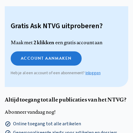
Gratis Ask NTVG uitproberen?
2 klikken
Maak met
een gratis account aan
ACCOUNT AANMAKEN
Heb je al een account of een abonnement?
Inloggen
Altijd toegang tot alle publicaties van het NTVG?
Abonneer vandaag nog!
Online toegang tot alle artikelen
Gepersonaliseerde alerts voor artikelen en dossiers