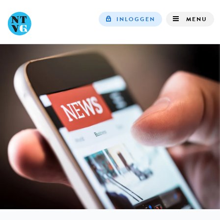
INLOGGEN
MENU
Top
navigation
IN