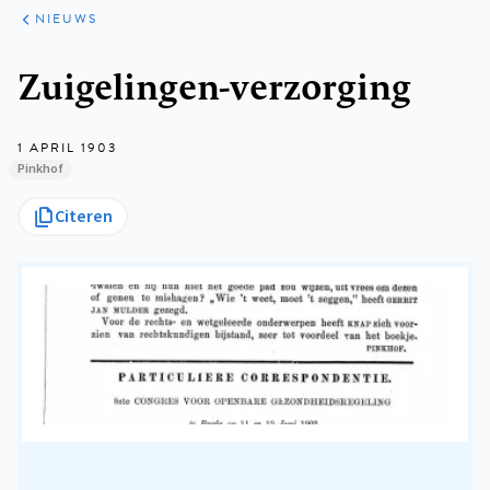
ARTIKELEN
HET
NIEUWS
KORT
Kruimelpad
Zuigelingen-verzorging
1 APRIL 1903
Pinkhof
Citeren