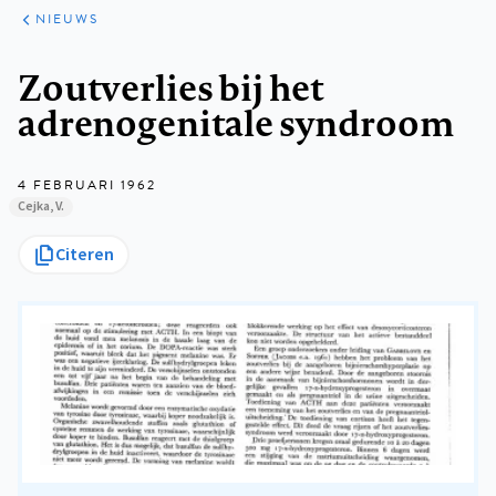
ARTIKELEN
HET
NIEUWS
KORT
Kruimelpad
Zoutverlies bij het
adrenogenitale syndroom
4 FEBRUARI 1962
Cejka, V.
Citeren