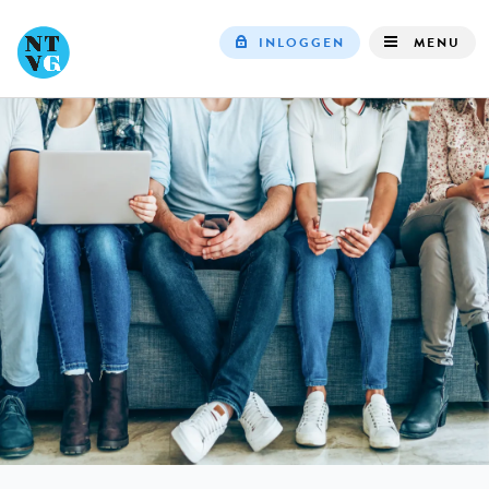
INLOGGEN
MENU
Top
navigation
IN