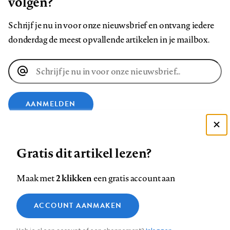
volgen?
Schrijf je nu in voor onze nieuwsbrief en ontvang iedere
donderdag de meest opvallende artikelen in je mailbox.
E-
mailadres
AANMELDEN
Deze site gebruikt cookies
VOLG ONS OP
Gratis dit artikel lezen?
Zie onze cookie policy
ACCEPTEER AANBEVOLEN INSTELLINGEN
Volg
Volg
Volg
Volg
Volg
Volg
2 klikken
Maak met
een gratis account aan
ons
ons
ons
ons
ons
ons
Functionele cookies
op
op
op
op
op
op
Contact
Colofon
Disclaimer
Privacy
About us
ACCOUNT AANMAKEN
Medische vragen verdienen
Sluiten
Footer
Analytische cookies
Facebook
LinkedIn
Bluesky
Instagram
YouTube
Pinterest
betrouwbare antwoorden