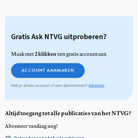
Gratis Ask NTVG uitproberen?
2 klikken
Maak met
een gratis account aan
ACCOUNT AANMAKEN
Heb je al een account of een abonnement?
Inloggen
Altijd toegang tot alle publicaties van het NTVG?
Abonneer vandaag nog!