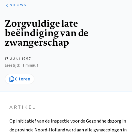
ARTIKELEN
HET
NIEUWS
KORT
Kruimelpad
Zorgvuldige late
beëindiging van de
zwangerschap
17 JUNI 1997
Leestijd
1 minuut
Citeren
ARTIKEL
Op inititatief van de Inspectie voor de Gezondheidszorg in
de provincie Noord-Holland werd aan alle gynaecologen in