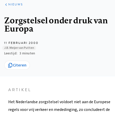
ARTIKELEN
HET
NIEUWS
KORT
Kruimelpad
Zorgstelsel onder druk van
Europa
11 FEBRUARI 2000
J.B. Meijer van Putten
Leestijd
3 minuten
Citeren
ARTIKEL
Het Nederlandse zorgstelsel voldoet niet aan de Europese
regels voor vrij verkeer en mededinging, zo concludeert de