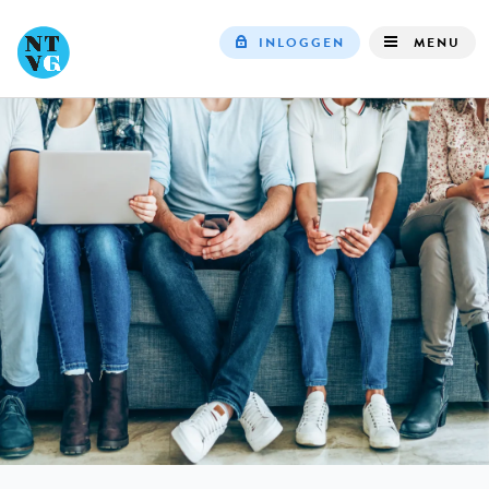
INLOGGEN
MENU
Top
navigation
IN