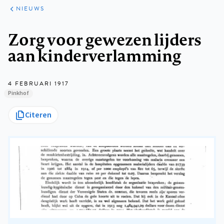
ARTIKELEN
HET
NIEUWS
KORT
Kruimelpad
Zorg voor gewezen lijders
aan kinderverlamming
4 FEBRUARI 1917
Pinkhof
Citeren