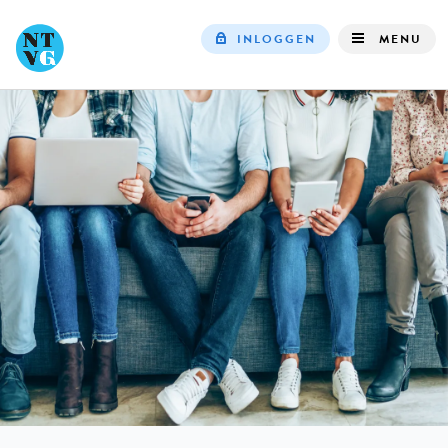
INLOGGEN
MENU
Top
navigation
IN