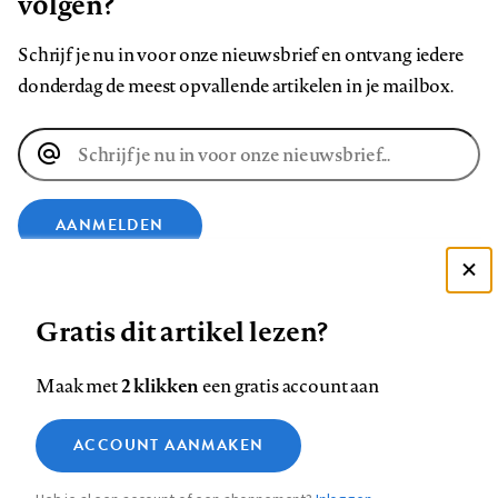
volgen?
Schrijf je nu in voor onze nieuwsbrief en ontvang iedere
donderdag de meest opvallende artikelen in je mailbox.
E-
mailadres
AANMELDEN
Deze site gebruikt cookies
VOLG ONS OP
Gratis dit artikel lezen?
Zie onze cookie policy
ACCEPTEER AANBEVOLEN INSTELLINGEN
Volg
Volg
Volg
Volg
Volg
Volg
2 klikken
Maak met
een gratis account aan
ons
ons
ons
ons
ons
ons
Functionele cookies
op
op
op
op
op
op
Contact
Colofon
Disclaimer
Privacy
About us
ACCOUNT AANMAKEN
Medische vragen verdienen
Sluiten
Footer
Analytische cookies
Facebook
LinkedIn
Bluesky
Instagram
YouTube
Pinterest
betrouwbare antwoorden