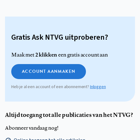
Gratis Ask NTVG uitproberen?
2 klikken
Maak met
een gratis account aan
ACCOUNT AANMAKEN
Heb je al een account of een abonnement?
Inloggen
Altijd toegang tot alle publicaties van het NTVG?
Abonneer vandaag nog!