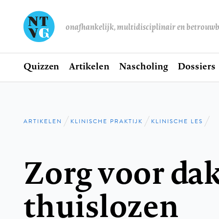
onafhankelijk, multidisciplinair en betrouw
Home
Quizzen
Artikelen
Nascholing
Dossiers
Hoofdnavigatie
ARTIKELEN
KLINISCHE PRAKTIJK
KLINISCHE LES
Kruimelpad
Zorg voor dak
thuislozen