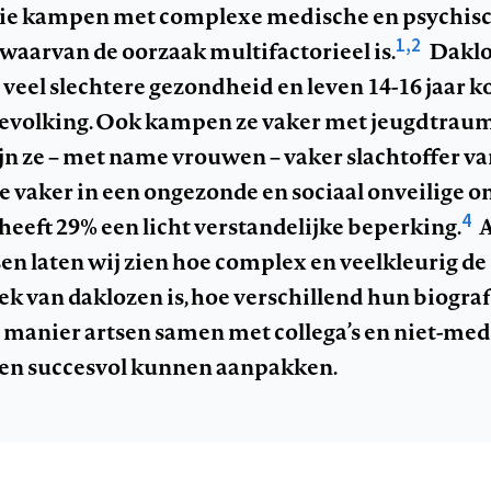
die kampen met complexe medische en psychis
1,2
aarvan de oorzaak multifactorieel is.
Daklo
veel slechtere gezondheid en leven 14-16 jaar k
evolking. Ook kampen ze vaker met jeugdtraum
ijn ze – met name vrouwen – vaker slachtoffer v
ze vaker in een ongezonde en sociaal onveilige 
4
eeft 29% een licht verstandelijke beperking.
A
sen laten wij zien hoe complex en veelkleurig de
k van daklozen is, hoe verschillend hun biografi
 manier artsen samen met collega’s en niet-medi
zen succesvol kunnen aanpakken.