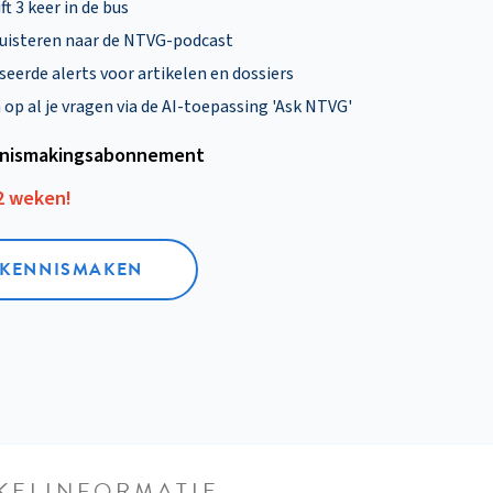
ft 3 keer in de bus
uisteren naar de NTVG-podcast
eerde alerts voor artikelen en dossiers
p al je vragen via de AI-toepassing 'Ask NTVG'
nismakings­abonnement
12 weken!
L KENNISMAKEN
KELINFORMATIE