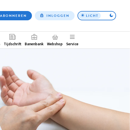
ABONNEREN
INLOGGEN
LICHT
Top
nav
ntair
s
Tijdschrift
Banenbank
Webshop
Service