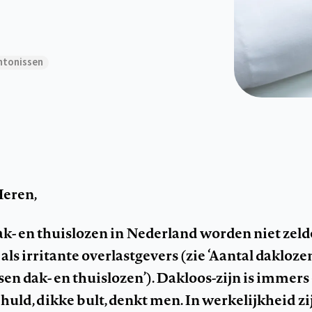
ntonissen
eren,
ak- en thuislozen in Nederland worden niet zel
s irritante overlastgevers (zie ‘Aantal daklozen
sen dak- en thuislozen’). Dakloos-zijn is immers
chuld, dikke bult, denkt men. In werkelijkheid z