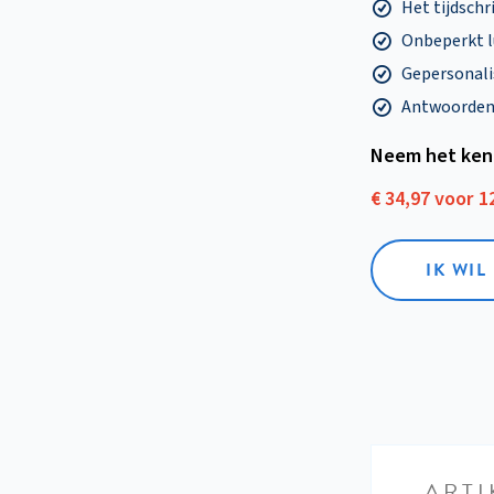
Het tijdschri
Onbeperkt l
Gepersonalis
Antwoorden o
Neem het ken
€ 34,97 voor 
IK WI
ARTI