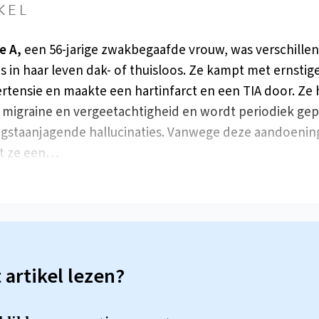
KEL
e A,
een 56-jarige zwakbegaafde vrouw, was verschille
s in haar leven dak- of thuisloos. Ze kampt met ernsti
rtensie en maakte een hartinfarct en een TIA door. Ze 
n migraine en vergeetachtigheid en wordt periodiek ge
gstaanjagende hallucinaties. Vanwege deze aandoeni
kt ze een…
t artikel lezen?