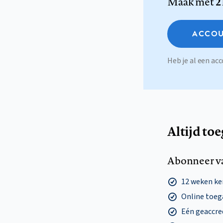
Maak met
2
ACCOU
Heb je al een a
Altijd to
Abonneer v
12 weken k
Online toega
Eén geaccre