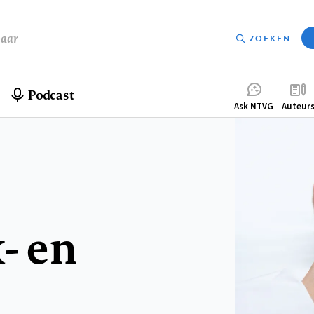
baar
ZOEKEN
Podcast
Compleme
Ask NTVG
Auteur
menu
- en