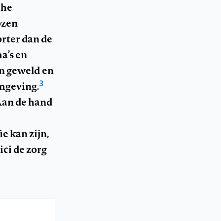
che
zen
orter dan de
a’s en
an geweld en
3
omgeving.
an de hand
e kan zijn,
ci de zorg