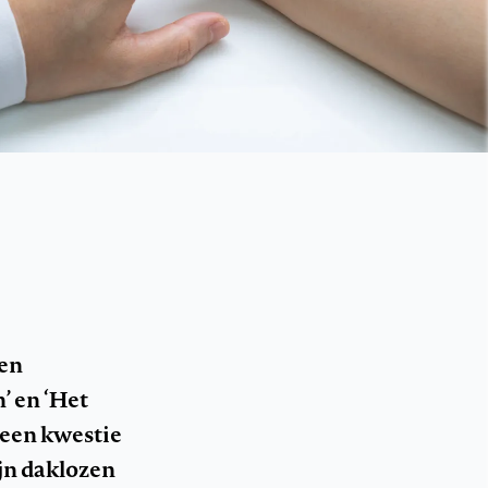
den
’ en ‘Het
 een kwestie
ijn daklozen