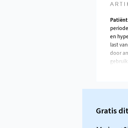
ARTI
Patiënt
periode
en hype
last va
door an
gebrui
Gratis di