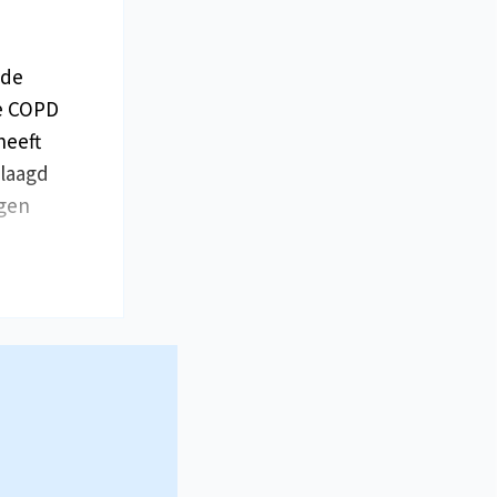
nde
ge COPD
heeft
plaagd
ngen