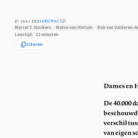
21 JULI 2021
ABSTRACT
Marcel T. Slockers
Malou van Hintum
Rob van Valderen-A
Leestijd
12 minuten
Citeren
Dames en H
De 40.000 d
beschouwd al
verschil tus
van eigen s