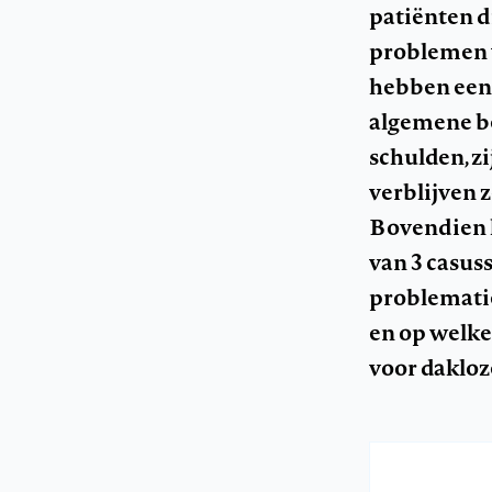
patiënten 
problemen w
hebben een 
algemene b
schulden, z
verblijven 
Bovendien h
van 3 casus
problematie
en op welke
voor daklo