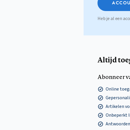
ACCOU
Heb je al een a
Altijd to
Abonneer v
Online toega
Gepersonalis
Artikelen v
Onbeperkt l
Antwoorden o