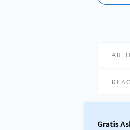
ARTI
REAC
Gratis A