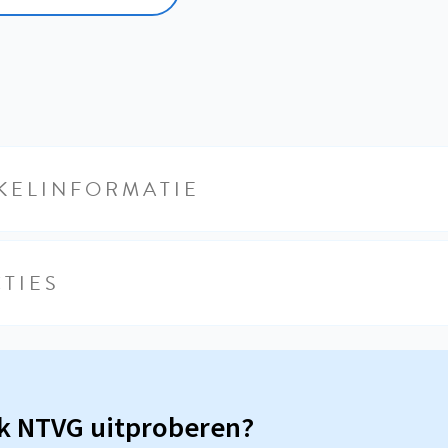
KELINFORMATIE
TIES
sk NTVG uitproberen?