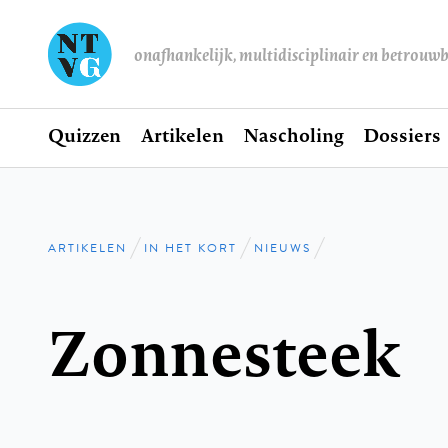
onafhankelijk, multidisciplinair en betrouw
Home
Quizzen
Artikelen
Nascholing
Dossiers
Hoofdnavigatie
ARTIKELEN
IN HET KORT
NIEUWS
Kruimelpad
Zonnesteek