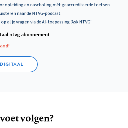
oor opleiding en nascholing mét geaccrediteerde toetsen
uisteren naar de NTVG-podcast
p al je vragen via de AI-toepassing 'Ask NTVG'
itaal ntvg abonnement
aand!
 DIGITAAL
 voet volgen?