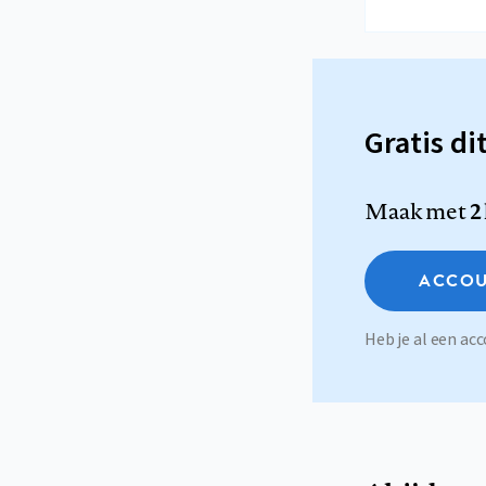
Gratis di
Maak met
2
ACCOU
Heb je al een a