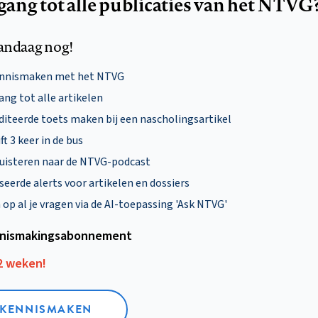
egang tot alle publicaties van het NTVG
andaag nog!
ennismaken met het NTVG
ng tot alle artikelen
diteerde toets maken bij een nascholingsartikel
ft 3 keer in de bus
uisteren naar de NTVG-podcast
eerde alerts voor artikelen en dossiers
p al je vragen via de AI-toepassing 'Ask NTVG'
nismakings­abonnement
12 weken!
L KENNISMAKEN