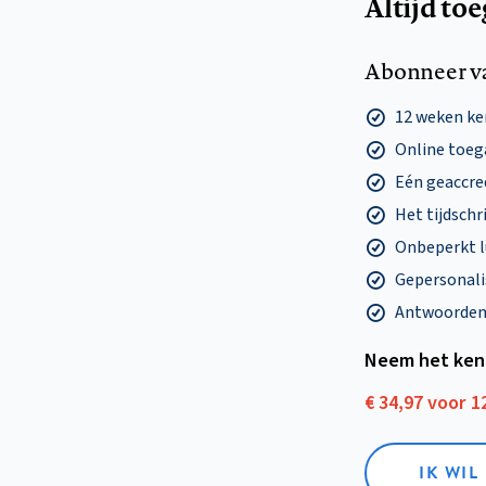
Altijd to
Abonneer v
12 weken k
Online toega
Eén geaccre
Het tijdschri
Onbeperkt l
Gepersonalis
Antwoorden o
Neem het ken
€ 34,97 voor 
IK WI