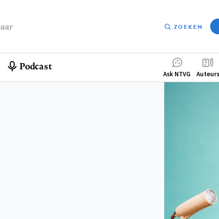
baar
ZOEKEN
Podcast
Compleme
Ask NTVG
Auteur
menu