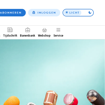
ABONNEREN
INLOGGEN
LICHT
Top
nav
ntair
s
Tijdschrift
Banenbank
Webshop
Service