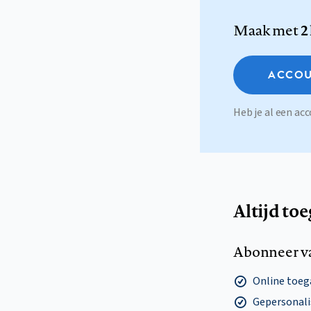
Maak met
2
ACCOU
Heb je al een a
Altijd to
Abonneer v
Online toega
Gepersonalis