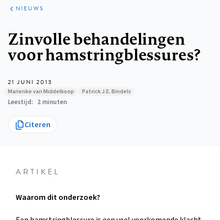
ARTIKELEN
HET
NIEUWS
KORT
Kruimelpad
Zinvolle behandelingen
voor hamstringblessures?
21 JUNI 2013
Marienke van Middelkoop
Patrick J.E. Bindels
Leestijd
2 minuten
Citeren
ARTIKEL
Waarom dit onderzoek?