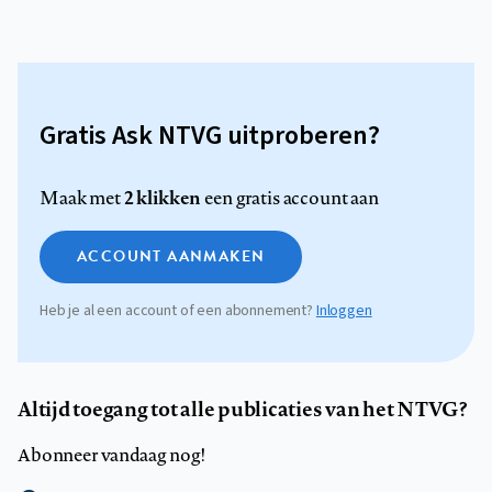
Gratis Ask NTVG uitproberen?
2 klikken
Maak met
een gratis account aan
ACCOUNT AANMAKEN
Heb je al een account of een abonnement?
Inloggen
Altijd toegang tot alle publicaties van het NTVG?
Abonneer vandaag nog!