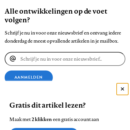
Alle ontwikkelingen op de voet
volgen?
Schrijf je nu in voor onze nieuwsbrief en ontvang iedere
donderdag de meest opvallende artikelen in je mailbox.
E-
mailadres
AANMELDEN
Deze site gebruikt cookies
VOLG ONS OP
Gratis dit artikel lezen?
Zie onze cookie policy
ACCEPTEER AANBEVOLEN INSTELLINGEN
Volg
Volg
Volg
Volg
Volg
Volg
2 klikken
Maak met
een gratis account aan
ons
ons
ons
ons
ons
ons