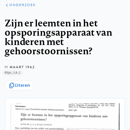
ARTIKELEN
ONDERZOEK
ONDERZOEK
Kruimelpad
Zijn er leemten in het
opsporingsapparaat van
kinderen met
gehoorstoornissen?
11 MAART 1962
Klijn, J.A.J.
Citeren